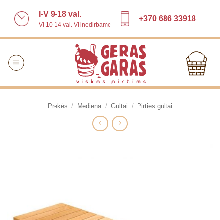
Skip
I-V 9-18 val.
to
+370 686 33918
VI 10-14 val. VII nedirbame
content
Prekės
/
Mediena
/
Gultai
/
Pirties gultai