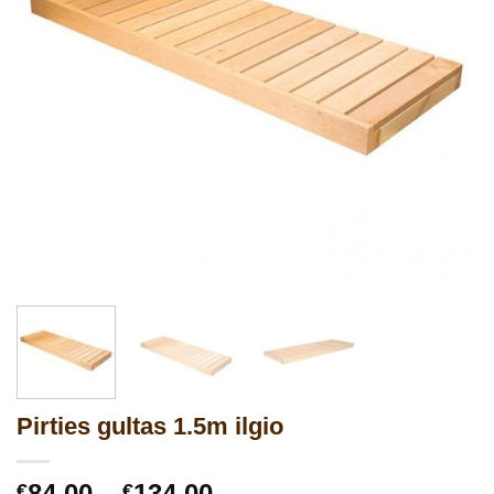
Pirties gultas 1.5m ilgio
Price
84.00
–
134.00
€
€