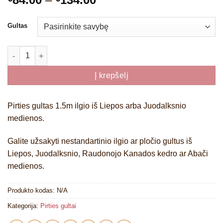
range:
€84.00
Gultas
through
€134.00
produkto kiekis: Pirties gultas 1.5m ilgio
Į krepšelį
Pirties gultas 1.5m ilgio iš Liepos arba Juodalksnio
medienos.
Galite užsakyti nestandartinio ilgio ar pločio gultus iš
Liepos, Juodalksnio, Raudonojo Kanados kedro ar Abači
medienos.
Produkto kodas:
N/A
Kategorija:
Pirties gultai