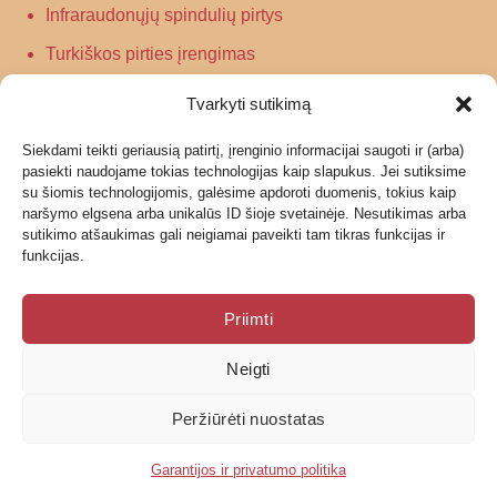
Infraraudonųjų spindulių pirtys
Turkiškos pirties įrengimas
Tradicinės pirties įrengimas
Tvarkyti sutikimą
Siekdami teikti geriausią patirtį, įrenginio informacijai saugoti ir (arba)
Informacija
pasiekti naudojame tokias technologijas kaip slapukus. Jei sutiksime
su šiomis technologijomis, galėsime apdoroti duomenis, tokius kaip
Grąžinimas
naršymo elgsena arba unikalūs ID šioje svetainėje. Nesutikimas arba
sutikimo atšaukimas gali neigiamai paveikti tam tikras funkcijas ir
Garantijos ir privatumo politika
funkcijas.
Pristatymas
Priimti
Neigti
© 2026 UAB Geras garas
Peržiūrėti nuostatas
Garantijos ir privatumo politika