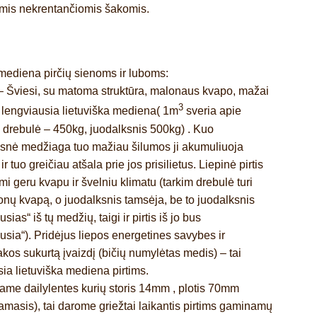
mis nekrentančiomis šakomis.
mediena pirčių sienoms ir luboms:
 Šviesi, su matoma struktūra, malonaus kvapo, mažai
3
ir lengviausia lietuviška mediena( 1m
sveria apie
 drebulė – 450kg, juodalksnis 500kg) . Kuo
snė medžiaga tuo mažiau šilumos ji akumuliuoja
ir tuo greičiau atšala prie jos prisilietus. Liepinė pirtis
i geru kvapu ir švelniu klimatu (tarkim drebulė turi
nų kvapą, o juodalksnis tamsėja, be to juodalksnis
ausias“ iš tų medžių, taigi ir pirtis iš jo bus
usia“). Pridėjus liepos energetines savybes ir
akos sukurtą įvaizdį (bičių numylėtas medis) – tai
sia lietuviška mediena pirtims.
me dailylentes kurių storis 14mm , plotis 70mm
amasis), tai darome griežtai laikantis pirtims gaminamų