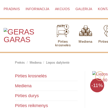
Skip
to
PRADINIS
INFORMACIJA
AKCIJOS
GALERIJA
KONT
content
Pirties
Mediena
Pirtie
krosnelės
Prekės
/
Mediena
/
Liepos dailylentė
Pirties krosnelės
-11%
Mediena
Pirties durys
Pirties reikmenys