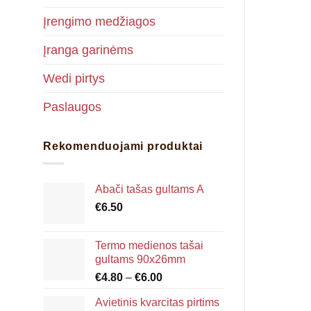
Įrengimo medžiagos
Įranga garinėms
Wedi pirtys
Paslaugos
Rekomenduojami produktai
Abači tašas gultams A
€
6.50
Termo medienos tašai
gultams 90x26mm
Price
€
4.80
–
€
6.00
range:
Avietinis kvarcitas pirtims
€4.80