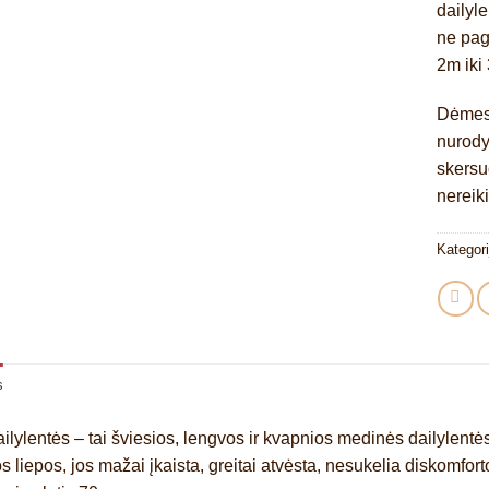
dailyle
ne pag
2m iki
Dėmesi
nurodyt
skersuo
nereik
Kategori
s
ilylentės – tai šviesios, lengvos ir kvapnios medinės dailylentės,
os liepos, jos mažai įkaista, greitai atvėsta, nesukelia diskomforto 