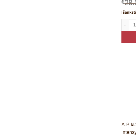
28.
€
Išankst
produkt
A-B kl
intens