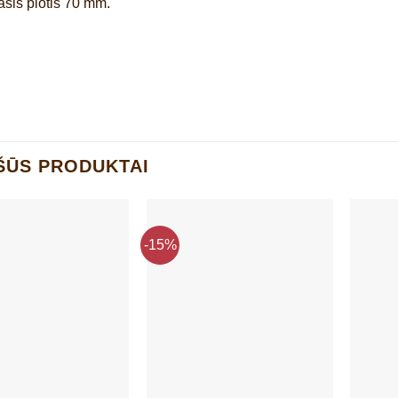
sis plotis 70 mm.
ŠŪS PRODUKTAI
-15%