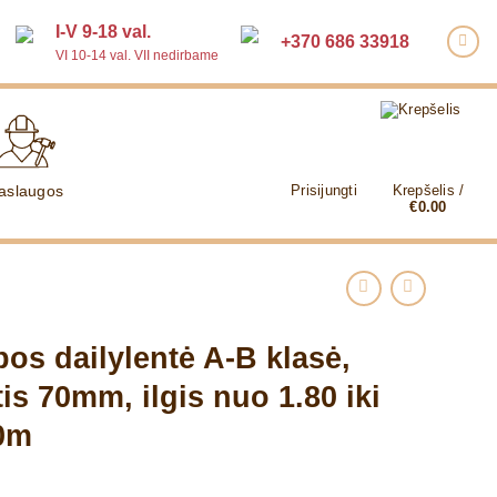
I-V 9-18 val.
+370 686 33918
VI 10-14 val. VII nedirbame
aslaugos
Prisijungti
Krepšelis /
€
0.00
pos dailylentė A-B klasė,
tis 70mm, ilgis nuo 1.80 iki
0m