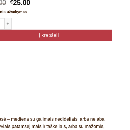
Original
Current
00
25.00
€
price
price
inis užsakymas
was:
is:
o kiekis: Liepos dailylentė A-B klasė, plotis 70mm, ilgis nuo 1.80 
€28.00.
€25.00.
Į krepšelį
asė
–
mediena su galimais nedideliais, arba nelabai
yviais patamsėjimais ir taškeliais, arba su mažomis,