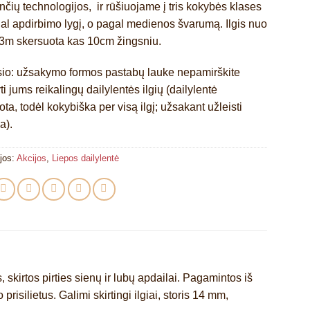
nčių technologijos, ir rūšiuojame į tris kokybės klases
al apdirbimo lygį, o pagal medienos švarumą. Ilgis nuo
 3m skersuota kas 10cm žingsniu.
o: užsakymo formos pastabų lauke nepamirškite
i jums reikalingų dailylentės ilgių (dailylentė
ta, todėl kokybiška per visą ilgį; užsakant užleisti
ia).
jos:
Akcijos
,
Liepos dailylentė
 skirtos pirties sienų ir lubų apdailai. Pagamintos iš
prisilietus. Galimi skirtingi ilgiai, storis 14 mm,