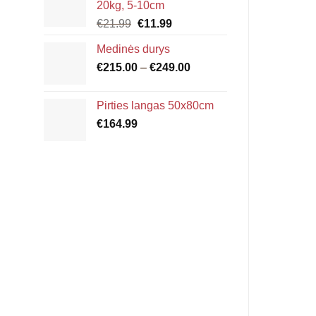
20kg, 5-10cm
through
Original
Current
€
21.99
€
11.99
€6.00
price
price
Medinės durys
was:
is:
Price
€
215.00
€21.99.
–
€
249.00
€11.99.
range:
€215.00
Pirties langas 50x80cm
through
€
164.99
€249.00