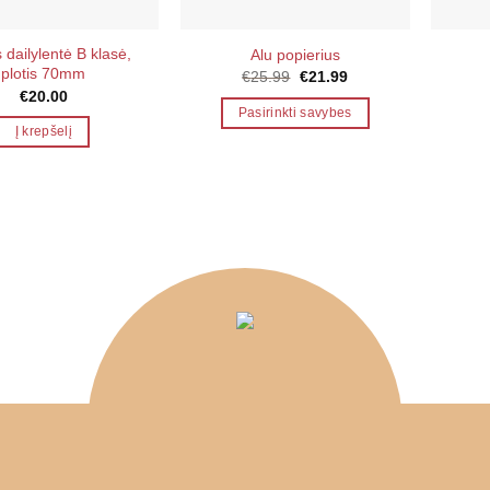
 dailylentė B klasė,
Alu popierius
plotis 70mm
Original
Current
€
25.99
€
21.99
price
price
€
20.00
was:
is:
Pasirinkti savybes
€25.99.
€21.99.
Į krepšelį
This
product
has
multiple
variants.
The
options
may
be
chosen
on
the
product
page