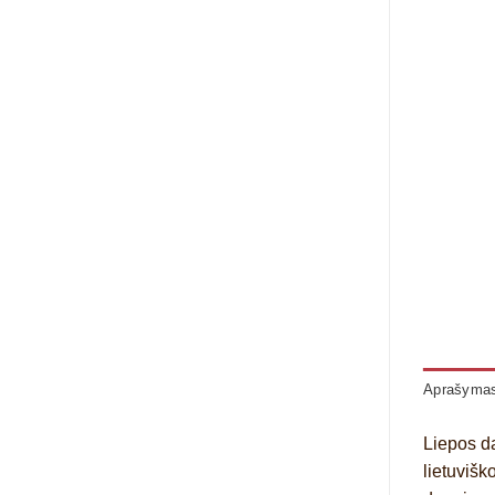
Aprašyma
Liepos da
lietuvišk