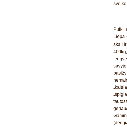
sveiko
Puiki 
Liepa
–
skali 
400kg,
lengve
savyje 
pasižym
nemalo
„kaitri
„spigia
tautos
geriau
Gamina
(dengi