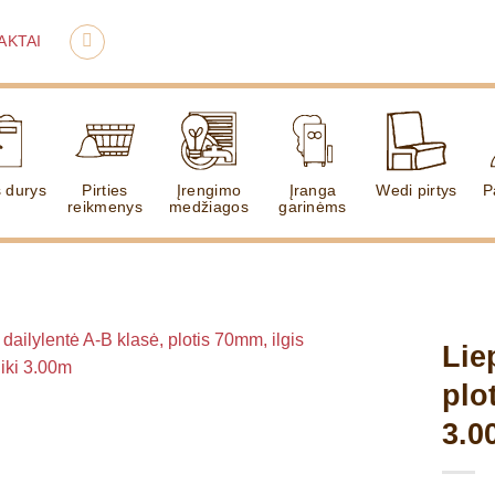
AKTAI
s durys
Pirties
Įrengimo
Įranga
Wedi pirtys
P
reikmenys
medžiagos
garinėms
Lie
plo
3.0