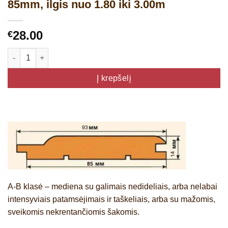
85mm, ilgis nuo 1.80 iki 3.00m
28.00
€
produkto kiekis: Liepos dailylentė A-B klasė, plotis 85mm, ilgis
Į krepšelį
A-B klasė
–
mediena su galimais nedideliais, arba nelabai
intensyviais patamsėjimais ir taškeliais, arba su mažomis,
sveikomis nekrentančiomis šakomis.