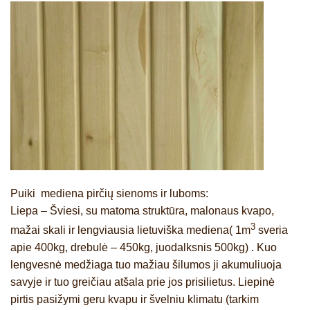
Puiki mediena pirčių sienoms ir luboms:
Liepa
– Šviesi, su matoma struktūra, malonaus kvapo,
3
mažai skali ir lengviausia lietuviška mediena( 1m
sveria
apie 400kg, drebulė – 450kg, juodalksnis 500kg) . Kuo
lengvesnė medžiaga tuo mažiau šilumos ji akumuliuoja
savyje ir tuo greičiau atšala prie jos prisilietus. Liepinė
pirtis pasižymi geru kvapu ir švelniu klimatu (tarkim