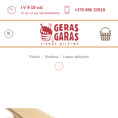
Skip
I-V 9-18 val.
to
+370 686 33918
VI 10-14 val. VII nedirbame
content
Prekės
/
Mediena
/
Liepos dailylentė