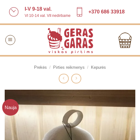
Skip
I-V 9-18 val.
to
+370 686 33918
VI 10-14 val. VII nedirbame
content
Prekės
/
Pirties reikmenys
/
Kepurės
Nauja