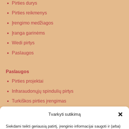
Pirties durys
Pirties reikmenys
Įrengimo medžiagos
Įranga garinėms
Wedi pirtys
Paslaugos
Paslaugos
Pirties projektai
Infraraudonųjų spindulių pirtys
Turkiškos pirties įrengimas
Tradicinės pirties įrengimas
Tvarkyti sutikimą
Siekdami teikti geriausią patirtį, įrenginio informacijai saugoti ir (arba)