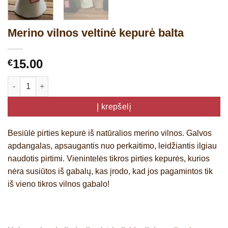
Merino vilnos veltinė kepurė balta
15.00
€
produkto kiekis: Merino vilnos veltinė kepurė balta
Į krepšelį
Besiūlė pirties kepurė iš natūralios merino vilnos. Galvos
apdangalas, apsaugantis nuo perkaitimo, leidžiantis ilgiau
naudotis pirtimi. Vienintelės tikros pirties kepurės, kurios
nėra susiūtos iš gabalų, kas įrodo, kad jos pagamintos tik
iš vieno tikros vilnos gabalo!