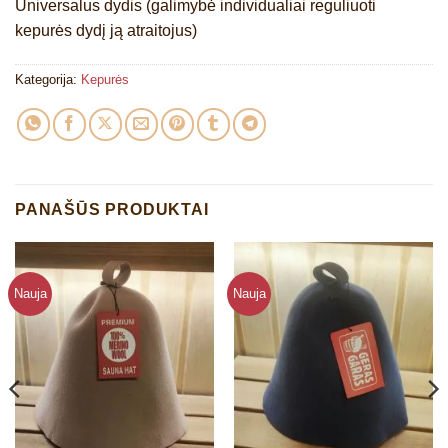
Universalus dydis (galimybė individualiai reguliuoti
kepurės dydį ją atraitojus)
Kategorija:
Kepurės
PANAŠŪS PRODUKTAI
Nauja
Nauja