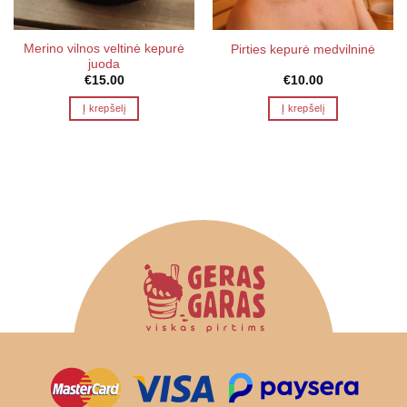
Merino vilnos veltinė kepurė
Pirties kepurė medvilninė
juoda
€
15.00
€
10.00
Į krepšelį
Į krepšelį