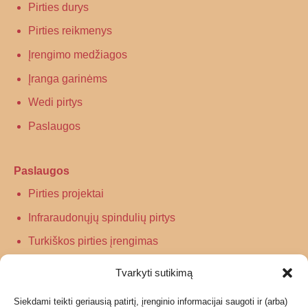
Pirties durys
Pirties reikmenys
Įrengimo medžiagos
Įranga garinėms
Wedi pirtys
Paslaugos
Paslaugos
Pirties projektai
Infraraudonųjų spindulių pirtys
Turkiškos pirties įrengimas
Tradicinės pirties įrengimas
Tvarkyti sutikimą
Siekdami teikti geriausią patirtį, įrenginio informacijai saugoti ir (arba)