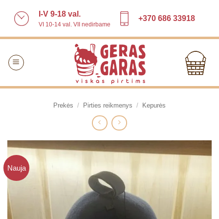
Skip
I-V 9-18 val.
to
+370 686 33918
VI 10-14 val. VII nedirbame
content
Prekės
/
Pirties reikmenys
/
Kepurės
Nauja