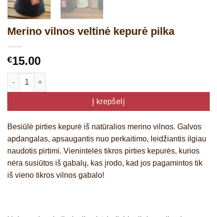
Merino vilnos veltinė kepurė pilka
15.00
€
produkto kiekis: Merino vilnos veltinė kepurė pilka
Į krepšelį
Besiūlė pirties kepurė iš natūralios merino vilnos. Galvos
apdangalas, apsaugantis nuo perkaitimo, leidžiantis ilgiau
naudotis pirtimi. Vienintelės tikros pirties kepurės, kurios
nėra susiūtos iš gabalų, kas įrodo, kad jos pagamintos tik
iš vieno tikros vilnos gabalo!