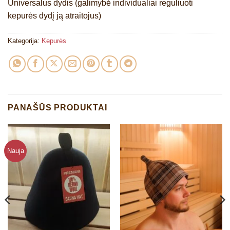
Universalus dydis (galimybė individualiai reguliuoti
kepurės dydį ją atraitojus)
Kategorija:
Kepurės
PANAŠŪS PRODUKTAI
Nauja